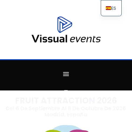
ES
FR
IT
EN
FRUIT ATTRACTION 2026
Del 6 De Septiembre Al 8 De Octubre De 2026
Madrid, España