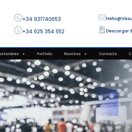
+34 931740653
Hello@viss
+34 625 354 552
Descargar 
ostenibles
Portfolio
Nosotros
Contacto
C