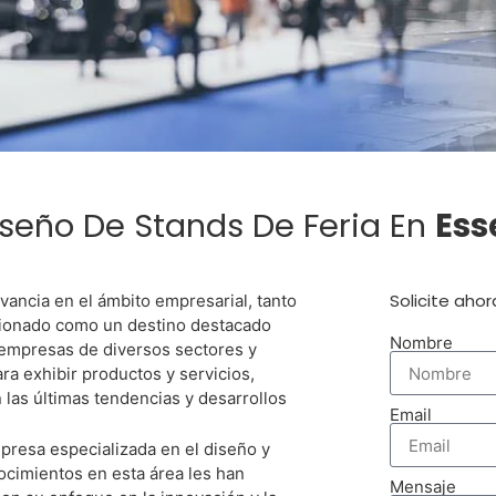
Una Feria
seño De Stands De Feria En
Ess
Essen?
Solicite aho
vancia en el ámbito empresarial, tanto
icionado como un destino destacado
Nombre
a empresas de diversos sectores y
ra exhibir productos y servicios,
 las últimas tendencias y desarrollos
ejor Proveedor Para El
Email
 Su Stand En Essen
presa especializada en el diseño y
ocimientos en esta área les han
Mensaje