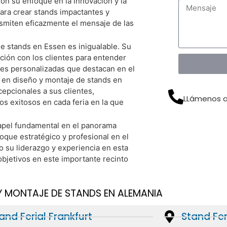
Con su enfoque en la innovación y la
ara crear stands impactantes y
nd De Forma Gratuita Ahora
ansmiten eficazmente el mensaje de las
de stands en Essen es inigualable. Su
ción con los clientes para entender
nes personalizadas que destacan en el
w en diseño y montaje de stands en
epcionales a sus clientes,
LLámenos a
s exitosos en cada feria en la que
papel fundamental en el panorama
foque estratégico y profesional en el
 su liderazgo y experiencia en esta
objetivos en este importante recinto
Y MONTAJE DE STANDS EN ALEMANIA
and Ferial Frankfurt
Stand Fe