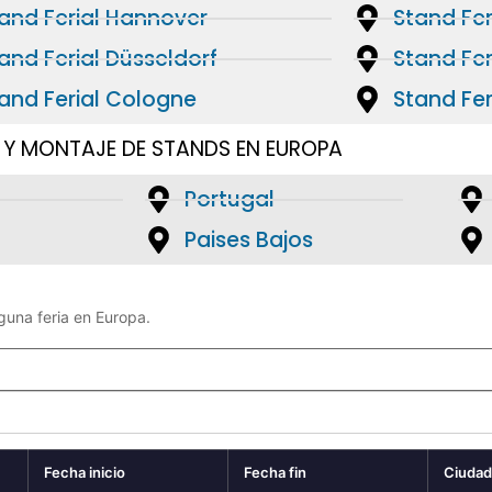
and Ferial Hannover
Stand Fer
and Ferial Düsseldorf
Stand Fer
and Ferial Cologne
Stand Fe
 Y MONTAJE DE STANDS EN EUROPA
Portugal
Paises Bajos
nguna feria en Europa.
Fecha inicio
Fecha fin
Ciudad