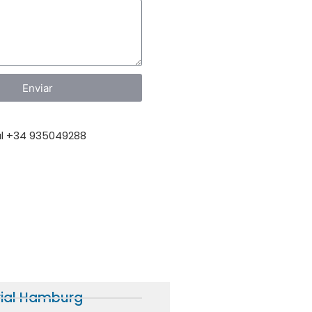
Enviar
l +34 935049288
rial Hamburg