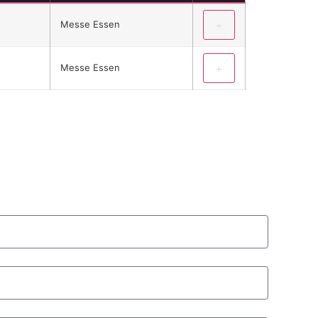
+
Messe Essen
+
Messe Essen
SU DISEÑO 3D Y PRESUPUESTO GRATUITOS