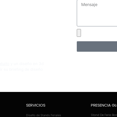
tuito
y un diseño en 3d
ir su briefing de diseño
SERVICIOS
PRESENCIA G
Stand De Feria Ba
Diseño de Stands Feriales