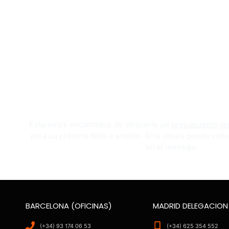
Estaremos encantados de ofrecerle un
presupuesto gra
para su próxima feria o evento. Si lo desea puede inclu
en el mensaje.
BARCELONA (OFICINAS)
MADRID DELEGACION
(+34) 93 174 06 53
(+34) 625 354 552