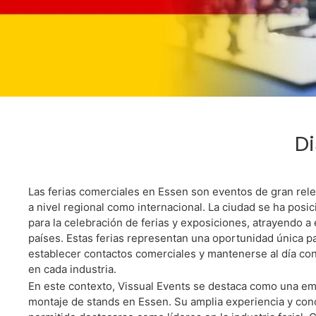
Tiene 
Di
En 
Las ferias comerciales en Essen son eventos de gran rele
a nivel regional como internacional. La ciudad se ha pos
para la celebración de ferias y exposiciones, atrayendo 
países. Estas ferias representan una oportunidad única pa
establecer contactos comerciales y mantenerse al día con
Descubra Al M
en cada industria.
Montaje De
En este contexto, Vissual Events se destaca como una em
montaje de stands en Essen. Su amplia experiencia y con