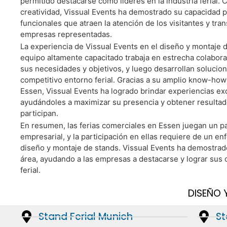
permitido destacarse como líderes en la industria ferial. 
creatividad, Vissual Events ha demostrado su capacidad p
Cotize Su Sta
funcionales que atraen la atención de los visitantes y tr
empresas representadas.
La experiencia de Vissual Events en el diseño y montaje 
equipo altamente capacitado trabaja en estrecha colabora
sus necesidades y objetivos, y luego desarrollan solucio
competitivo entorno ferial. Gracias a su amplio know-ho
Essen, Vissual Events ha logrado brindar experiencias exc
ayudándoles a maximizar su presencia y obtener resultado
participan.
En resumen, las ferias comerciales en Essen juegan un 
empresarial, y la participación en ellas requiere de un en
diseño y montaje de stands. Vissual Events ha demostrado
área, ayudando a las empresas a destacarse y lograr sus 
ferial.
DISEÑO 
Stand Ferial Munich
St