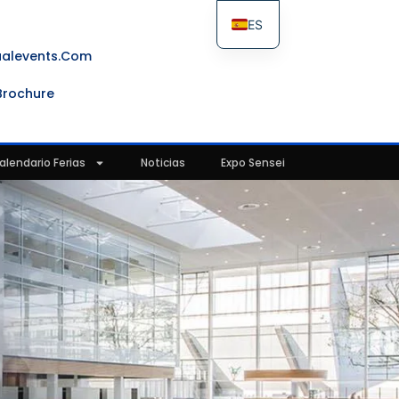
ES
FR
ualevents.com
IT
Brochure
EN
alendario Ferias
Noticias
Expo Sensei