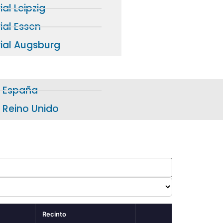
ial Leipzig
ial Essen
rial Augsburg
España
Reino Unido
Recinto