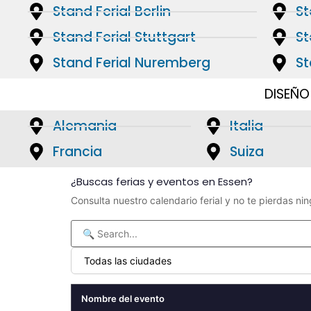
Stand Ferial Berlin
St
Stand Ferial Stuttgart
St
Stand Ferial Nuremberg
St
DISEÑO
Alemania
Italia
Francia
Suiza
¿Buscas ferias y eventos en Essen?
Consulta nuestro calendario ferial y no te pierdas ni
Nombre del evento