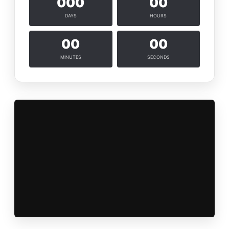
000
00
DAYS
HOURS
00
00
MINUTES
SECONDS