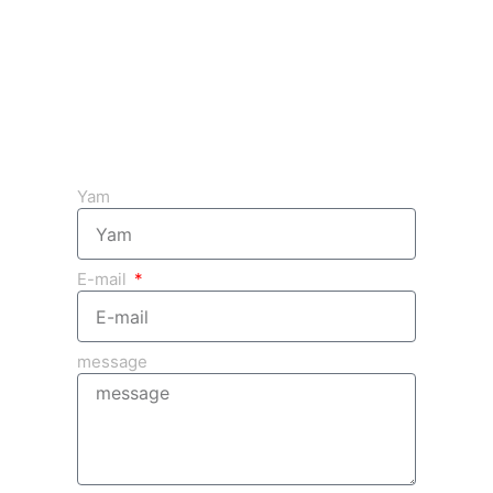
Get your free 3D quote
Yam
E-mail
message