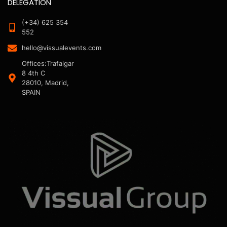
DELEGATION
(+34) 625 354
552
hello@vissualevents.com
Offices:Trafalgar
8 4th C
28010, Madrid,
SPAIN