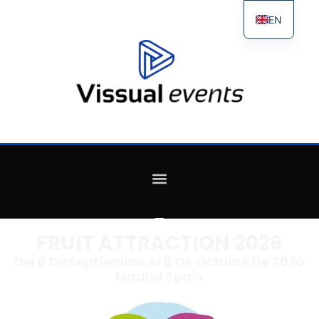
EN
ES
FR
IT
FRUIT ATTRACTION 2026
Del 6 De Septiembre Al 8 De Octubre De 2026
Madrid Spain