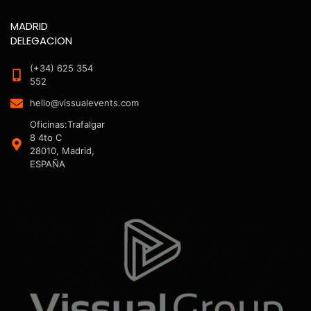
MADRID
DELEGACION
(+34) 625 354
552
hello@vissualevents.com
Oficinas:Trafalgar
8 4to C
28010, Madrid,
ESPAÑA