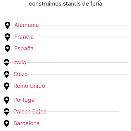
construimos stands de feria
Alemania
Francia
España
Italia
Suiza
Reino Unido
Portugal
Paises Bajos
Barcelona