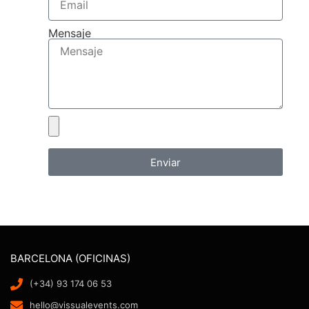
Mensaje
Enviar
BARCELONA (OFICINAS)
(+34) 93 174 06 53
hello@vissualevents.com