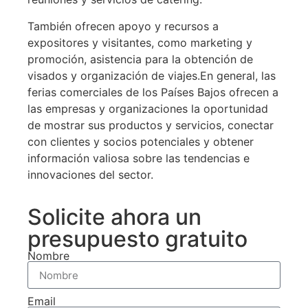
También ofrecen apoyo y recursos a
expositores y visitantes, como marketing y
Conozca al mejor
promoción, asistencia para la obtención de
visados y organización de viajes.En general, las
montador de
ferias comerciales de los Países Bajos ofrecen a
stands para su
las empresas y organizaciones la oportunidad
de mostrar sus productos y servicios, conectar
empresa en los
con clientes y socios potenciales y obtener
Países Bajos
información valiosa sobre las tendencias e
innovaciones del sector.
Cotize su stand
Solicite ahora un
gratuitamente
presupuesto gratuito
Nombre
Email