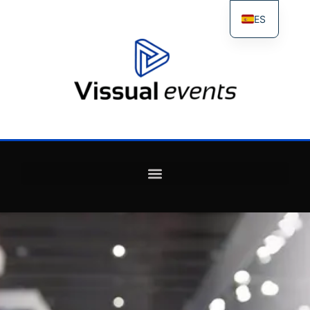
ES
FR
IT
EN