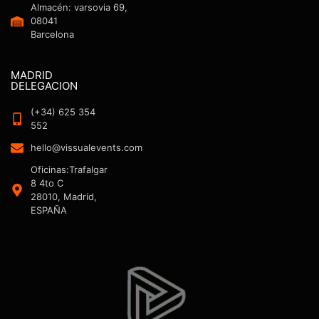
Almacén: varsovia 69,
08041
Barcelona
MADRID
DELEGACION
(+34) 625 354
552
hello@vissualevents.com
Oficinas:Trafalgar
8 4to C
28010, Madrid,
ESPAÑA