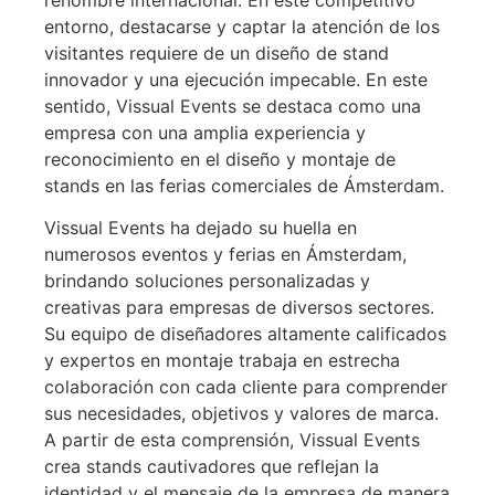
montaje
renombre internacional. En este competitivo
entorno, destacarse y captar la atención de los
visitantes requiere de un diseño de stand
de
innovador y una ejecución impecable. En este
sentido, Vissual Events se destaca como una
empresa con una amplia experiencia y
stands
reconocimiento en el diseño y montaje de
stands en las ferias comerciales de Ámsterdam.
de feria
Vissual Events ha dejado su huella en
numerosos eventos y ferias en Ámsterdam,
brindando soluciones personalizadas y
en
creativas para empresas de diversos sectores.
Su equipo de diseñadores altamente calificados
y expertos en montaje trabaja en estrecha
Amsterda
colaboración con cada cliente para comprender
sus necesidades, objetivos y valores de marca.
A partir de esta comprensión, Vissual Events
crea stands cautivadores que reflejan la
Conozca al mejor
identidad y el mensaje de la empresa de manera