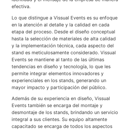
efectiva.
constructor de
Lo que distingue a Vissual Events es su enfoque
stands de feria para
en la atención al detalle y la calidad en cada
montar su stand en
etapa del proceso. Desde el diseño conceptual
hasta la selección de materiales de alta calidad
Paises bajos
y la implementación técnica, cada aspecto del
stand es meticulosamente considerado. Vissual
Events se mantiene al tanto de las últimas
Cotize ya su stand
tendencias en diseño y tecnología, lo que les
gratuitamente :
permite integrar elementos innovadores y
experienciales en los stands, generando un
mayor impacto y participación del público.
Además de su experiencia en diseño, Vissual
Events también se encarga del montaje y
desmontaje de los stands, brindando un servicio
integral a sus clientes. Su equipo altamente
capacitado se encarga de todos los aspectos