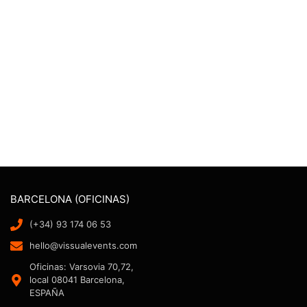
BARCELONA (OFICINAS)
(+34) 93 174 06 53
hello@vissualevents.com
Oficinas: Varsovia 70,72,
local 08041 Barcelona,
ESPAÑA