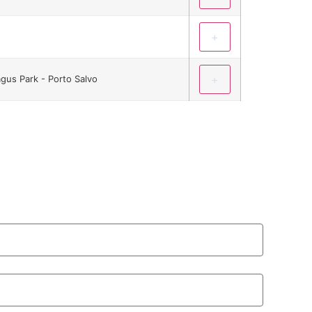
+
+
gus Park - Porto Salvo
SU DISEÑO 3D Y PRESUPUESTO GRATUITOS