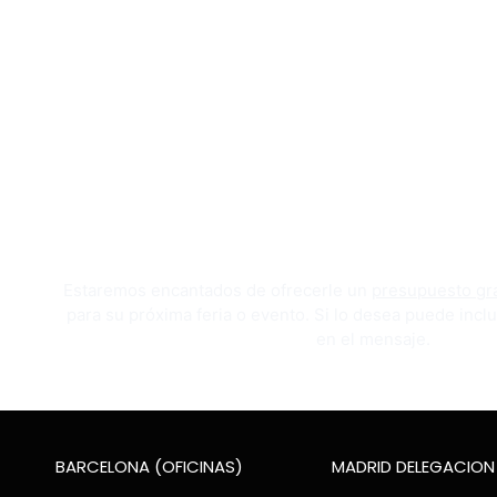
Estaremos encantados de ofrecerle un
presupuesto gra
para su próxima feria o evento. Si lo desea puede inclu
en el mensaje.
BARCELONA (OFICINAS)
MADRID DELEGACION