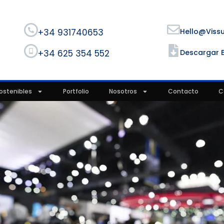
+34 931740653
Hello@viss
+34 625 354 552
Descargar 
ostenibles
Portfolio
Nosotros
Contacto
C