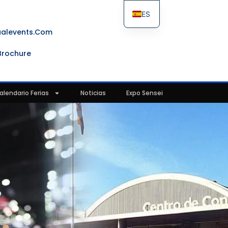
ES
FR
ualevents.com
IT
Brochure
EN
alendario Ferias
Noticias
Expo Sensei