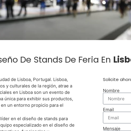
esita Un Sta
seño De Stands De Feria En
Lis
eria En Lisbo
Solicite aho
udad de Lisboa, Portugal. Lisboa,
s y culturales de la región, atrae a
Nombre
ciales en Lisboa son un evento de
a única para exhibir sus productos,
en un entorno propicio para el
jor Alternativa Para El Montaje 
Email
Lisboa
líder en el diseño de stands para
quipo especializado en el diseño de
Mensaje