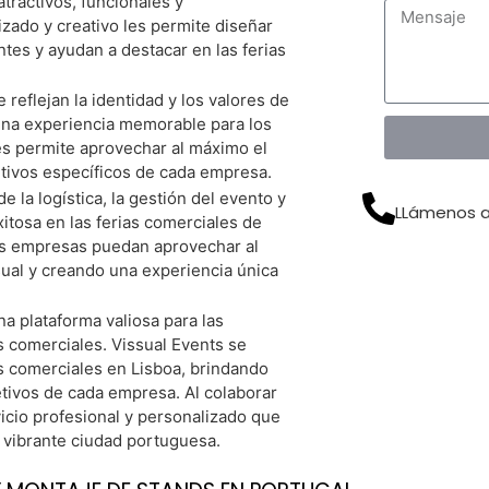
tractivos, funcionales y
zado y creativo les permite diseñar
Cotiza Tu Stand De Forma Gratuita Ahora
ntes y ayudan a destacar en las ferias
 reflejan la identidad y los valores de
una experiencia memorable para los
es permite aprovechar al máximo el
etivos específicos de cada empresa.
 la logística, la gestión del evento y
LLámenos a
itosa en las ferias comerciales de
las empresas puedan aprovechar al
ual y creando una experiencia única
na plataforma valiosa para las
 comerciales. Vissual Events se
as comerciales en Lisboa, brindando
etivos de cada empresa. Al colaborar
icio profesional y personalizado que
a vibrante ciudad portuguesa.