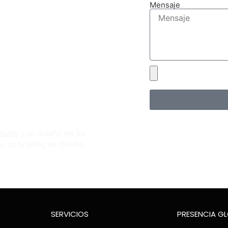
Mensaje
tuito
y un diseño en 3d
ir su briefing de diseño
SERVICIOS
PRESENCIA G