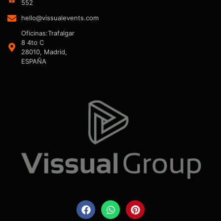
552
hello@vissualevents.com
Oficinas:Trafalgar
8 4to C
28010, Madrid,
ESPAÑA