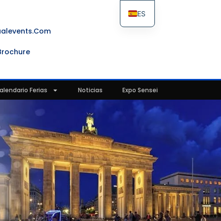
ES
FR
ualevents.com
IT
Brochure
EN
alendario Ferias
Noticias
Expo Sensei