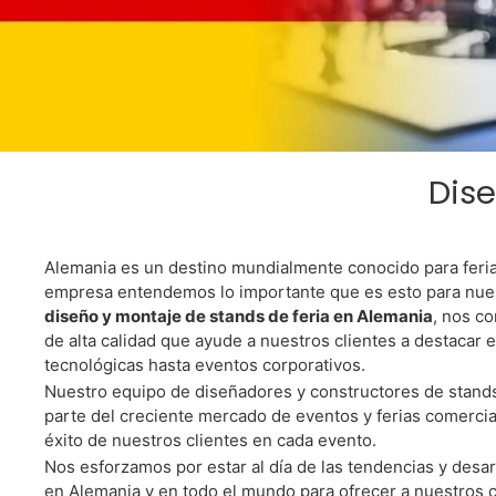
Dise
Tiene 
Alemania es un destino mundialmente conocido para ferias
Al
empresa entendemos lo importante que es esto para nue
diseño y montaje de stands de feria en Alemania
, nos c
de alta calidad que ayude a nuestros clientes a destacar 
tecnológicas hasta eventos corporativos.
Nuestro equipo de diseñadores y constructores de stands
Conozca Al M
parte del creciente mercado de eventos y ferias comercial
éxito de nuestros clientes en cada evento.
Alema
Nos esforzamos por estar al día de las tendencias y desarr
en Alemania y en todo el mundo para ofrecer a nuestros c