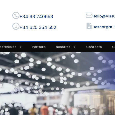
+34 931740653
Hello@viss
+34 625 354 552
Descargar 
ostenibles
Portfolio
Nosotros
Contacto
C