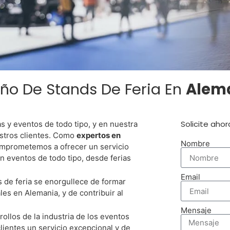
ño De Stands De Feria En
Alem
Una Feria En
Solicite aho
 y eventos de todo tipo, y en nuestra
emania?
stros clientes. Como
expertos en
Nombre
omprometemos a ofrecer un servicio
en eventos de todo tipo, desde ferias
Email
 de feria se enorgullece de formar
ejor Montador De Stands En
es en Alemania, y de contribuir al
nia Para Su Empresa
Mensaje
ollos de la industria de los eventos
lientes un servicio excepcional y de