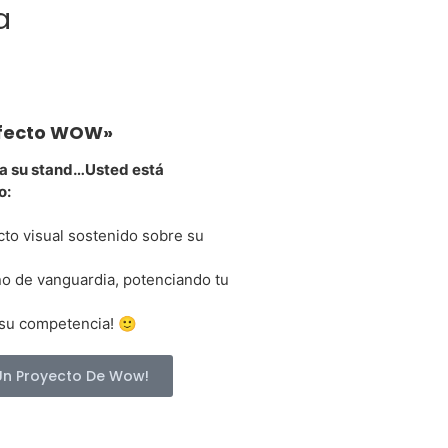
a
fecto WOW»
 a su stand…Usted está
o:
cto visual sostenido sobre su
ño de vanguardia, potenciando tu
 su competencia! 🙂
Un Proyecto De Wow!