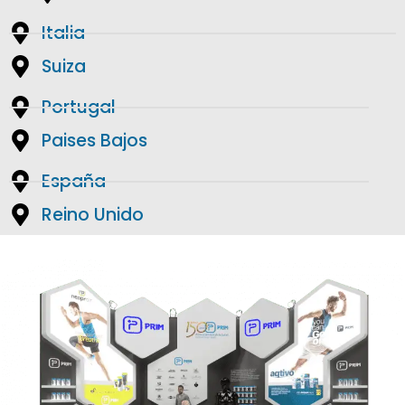
Italia
Suiza
Portugal
Paises Bajos
España
Reino Unido