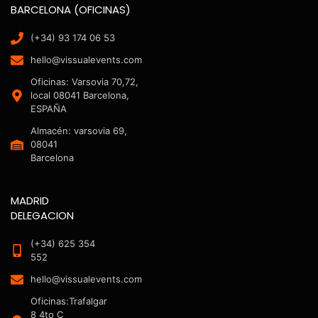
BARCELONA (OFICINAS)
(+34) 93 174 06 53
hello@vissualevents.com
Oficinas: Varsovia 70,72,
local 08041 Barcelona,
ESPAÑA
Almacén: varsovia 69,
08041
Barcelona
MADRID
DELEGACION
(+34) 625 354
552
hello@vissualevents.com
Oficinas:Trafalgar
8 4to C