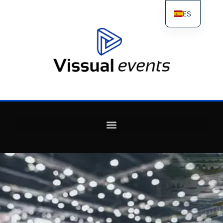
ES
FR
IT
EN