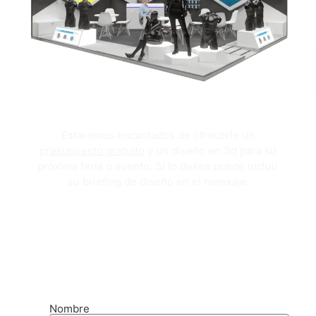
Estaremos encantados de ofrecerle un
presupuesto gratuito
y un diseño en 3d para su
próxima feria o evento. Si lo desea puede incluir
su briefing de diseño en el mensaje.
OBTENGA SU DISEÑO 3D Y PRESUPUESTO GRATUITOS
Nombre