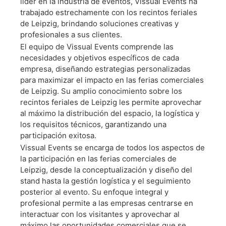
Montaje En Leipzig
líder en la industria de eventos, Vissual Events ha
trabajado estrechamente con los recintos feriales
de Leipzig, brindando soluciones creativas y
profesionales a sus clientes.
Cotize Tu Stand De Forma
Gratuita Ahora
El equipo de Vissual Events comprende las
necesidades y objetivos específicos de cada
empresa, diseñando estrategias personalizadas
para maximizar el impacto en las ferias comerciales
de Leipzig. Su amplio conocimiento sobre los
recintos feriales de Leipzig les permite aprovechar
al máximo la distribución del espacio, la logística y
los requisitos técnicos, garantizando una
participación exitosa.
Vissual Events se encarga de todos los aspectos de
la participación en las ferias comerciales de
Leipzig, desde la conceptualización y diseño del
stand hasta la gestión logística y el seguimiento
posterior al evento. Su enfoque integral y
profesional permite a las empresas centrarse en
interactuar con los visitantes y aprovechar al
máximo las oportunidades comerciales que se