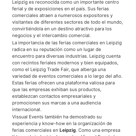
Leipzig es reconocida como un importante centro
De
ferial y de exposiciones en el país. Sus ferias
comerciales atraen a numerosos expositores y
visitantes de diferentes sectores de todo el mundo,
Feria
convirtiéndola en un destino atractivo para los
negocios y el intercambio comercial.
La importancia de las ferias comerciales en Leipzig
En
radica en su reputación como un lugar de
encuentro para diversas industrias. Leipzig cuenta
con recintos feriales modernos y bien equipados,
Leipzig?
como el Leipzig Trade Fair, que alberga una
variedad de eventos comerciales a lo largo del año.
Estas ferias ofrecen una plataforma valiosa para
que las empresas exhiban sus productos,
establezcan contactos empresariales y
Contamos Con
promocionen sus marcas a una audiencia
internacional.
Más De 20 Años
Vissual Events también ha demostrado su
experiencia y know-how en la organización de
De Experiencia De
ferias comerciales en
Leipzig
. Como una empresa