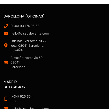
BARCELONA (OFICINAS)
(+34) 93 174 06 53
hello@vissualevents.com
Oficinas: Varsovia 70,72,
local 08041 Barcelona,
ESPAÑA
Almacén: varsovia 69,
08041
Barcelona
MADRID
DELEGACION
(+34) 625 354
552
hello@vissualevents.com