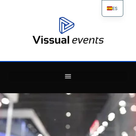
ES
FR
IT
EN