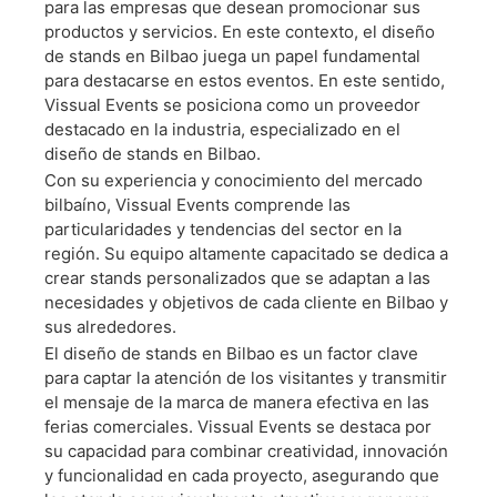
para las empresas que desean promocionar sus
De
productos y servicios. En este contexto, el diseño
de stands en Bilbao juega un papel fundamental
para destacarse en estos eventos. En este sentido,
Feria
Vissual Events se posiciona como un proveedor
destacado en la industria, especializado en el
diseño de stands en Bilbao.
En
Con su experiencia y conocimiento del mercado
bilbaíno, Vissual Events comprende las
particularidades y tendencias del sector en la
Bilbao?
región. Su equipo altamente capacitado se dedica a
crear stands personalizados que se adaptan a las
necesidades y objetivos de cada cliente en Bilbao y
sus alrededores.
El diseño de stands en Bilbao es un factor clave
Somos La Mejor
para captar la atención de los visitantes y transmitir
el mensaje de la marca de manera efectiva en las
Alternativa Para El
ferias comerciales. Vissual Events se destaca por
su capacidad para combinar creatividad, innovación
Montaje De Su
y funcionalidad en cada proyecto, asegurando que