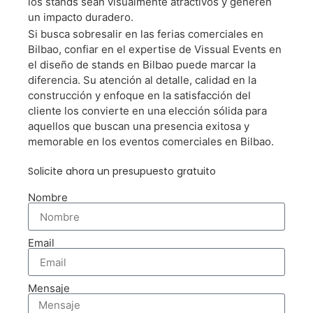
Stand De Feria En
los stands sean visualmente atractivos y generen
un impacto duradero.
Bilbao
Si busca sobresalir en las ferias comerciales en
Bilbao, confiar en el expertise de Vissual Events en
el diseño de stands en Bilbao puede marcar la
Cotize Su Stand De Forma
diferencia. Su atención al detalle, calidad en la
Gratuita Ahora
construcción y enfoque en la satisfacción del
cliente los convierte en una elección sólida para
aquellos que buscan una presencia exitosa y
memorable en los eventos comerciales en Bilbao.
Solicite ahora un presupuesto gratuito
Nombre
Email
Mensaje