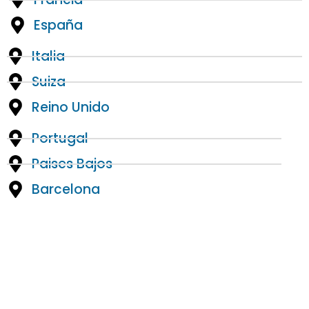
España
Italia
Suiza
Reino Unido
Portugal
Paises Bajos
Barcelona