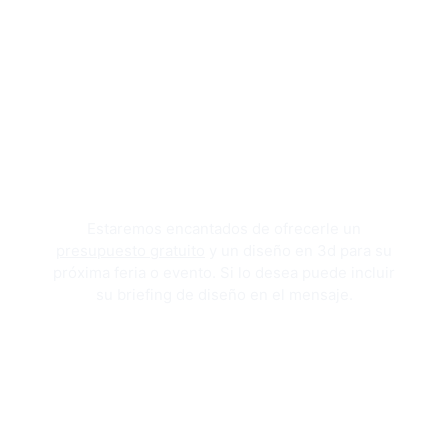
Estaremos encantados de ofrecerle un
presupuesto gratuito
y un diseño en 3d para su
próxima feria o evento. Si lo desea puede incluir
su briefing de diseño en el mensaje.
OBTENGA SU DISEÑO 3D Y PRESUPUESTO GRATUITOS