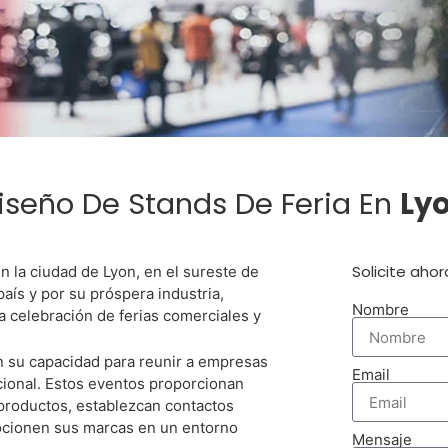
sita Un Stand
iseño De Stands De Feria En
Ly
En Lyon?
Solicite aho
 la ciudad de Lyon, en el sureste de
aís y por su próspera industria,
Nombre
a celebración de ferias comerciales y
en su capacidad para reunir a empresas
jor Partner Para El Diseño Y La
Email
acional. Estos eventos proporcionan
cción De Su Stand En Lyon
productos, establezcan contactos
ocionen sus marcas en un entorno
Mensaje