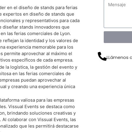
er en el diseño de stands para ferias
ze Su Stand De Forma Gratuita Ahora
e expertos en diseño de stands que
uncionales y representativos para cada
e diseñar stands innovadores que
 en las ferias comerciales de Lyon.
 reflejan la identidad y los valores de
una experiencia memorable para los
es permite aprovechar al máximo el
LLámenos a
etivos específicos de cada empresa.
 la logística, la gestión del evento y
itosa en las ferias comerciales de
s empresas puedan aprovechar al
ual y creando una experiencia única
lataforma valiosa para las empresas
les. Vissual Events se destaca como
yon, brindando soluciones creativas y
 Al colaborar con Vissual Events, las
nalizado que les permitirá destacarse