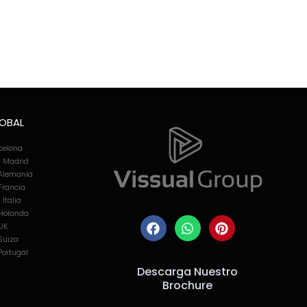
LOBAL
rcelona
n Madrid
 Alemania
Francia
Italia
 Holanda
 UK
Suiza
Portugal
Descarga Nuestro
Brochure