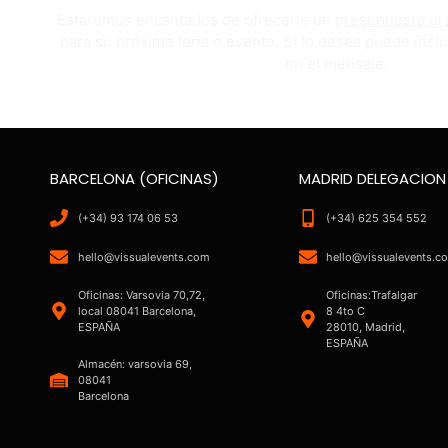
Estaremos encantados de ofrecerle un
presupuesto gra
para su próxima feria o evento. Si lo desea puede inclu
en el mensaje.
BARCELONA (OFICINAS)
MADRID DELEGACION
(+34) 93 174 06 53
(+34) 625 354 552
hello@vissualevents.com
hello@vissualevents.c
Oficinas: Varsovia 70,72,
Oficinas:Trafalgar
local 08041 Barcelona,
8 4to C
ESPAÑA
28010, Madrid,
ESPAÑA
Almacén: varsovia 69,
08041
Barcelona