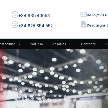
+34 931740653
Hello@viss
+34 625 354 552
Descargar 
ostenibles
Portfolio
Nosotros
Contacto
C