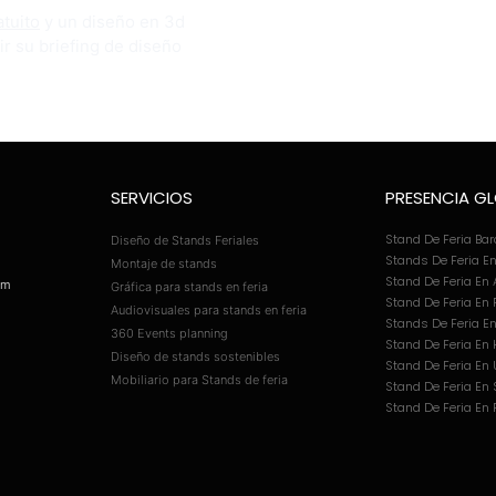
tuito
y un diseño en 3d
ir su briefing de diseño
SERVICIOS
PRESENCIA G
Stand De Feria Ba
Diseño de Stands Feriales
Stands De Feria E
Montaje de stands
Stand De Feria En
om
Gráfica para stands en feria
Stand De Feria En 
Audiovisuales para stands en feria
Stands De Feria En 
360 Events planning
Stand De Feria En
Diseño de stands sostenibles
Stand De Feria En
Mobiliario para Stands de feria
Stand De Feria En 
Stand De Feria En 