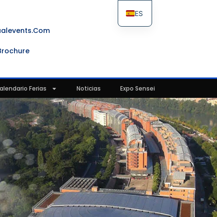
ES
FR
ualevents.com
IT
Brochure
EN
alendario Ferias
Noticias
Expo Sensei