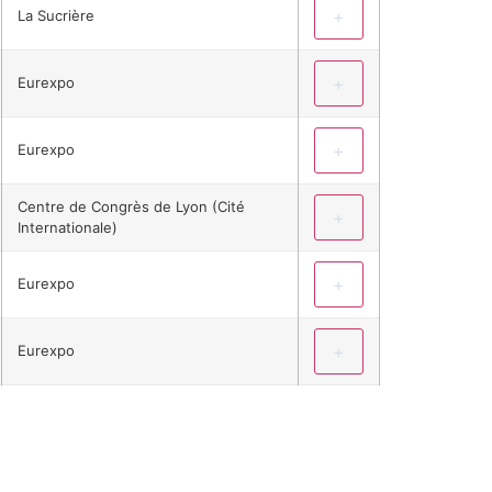
+
La Sucrière
+
Eurexpo
+
Eurexpo
Centre de Congrès de Lyon (Cité
+
Internationale)
+
Eurexpo
+
Eurexpo
SU DISEÑO 3D Y PRESUPUESTO GRATUITOS