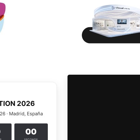
CTION 2026
26 · Madrid, España
0
00
S
SECONDS