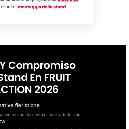
uzioni di
montaggio dello stand
.
 Y Compromiso
Stand En FRUIT
CTION 2026
tive fieristiche
lamentazione dei centri espositivi tedeschi.
ata