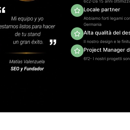
6c2-Da 15 anni ottimizzi
Locale partner
Abbiamo forti legami con 
Germania
Alta qualità del de
Il nostro design e le fini
Project Manager d
6f2- I nostri progetti so