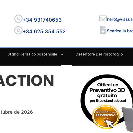
hello@vissua
+34 931740653
Scarica la br
+34 625 354 552
Stand Fieristico Sostenibile
Detentore Del Portafoglio
ACTION
6
ctubre de 2026