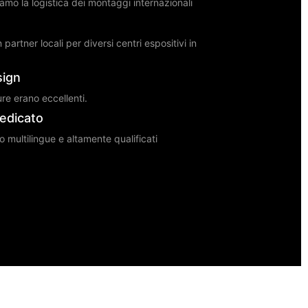
amo la logistica dei montaggi internazionali
partner locali per diversi centri espositivi in
sign
ture erano eccellenti.
edicato
no multilingue e altamente qualificati