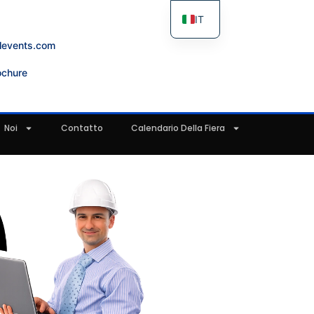
IT
ES
levents.com
FR
ochure
EN
Noi
Contatto
Calendario Della Fiera