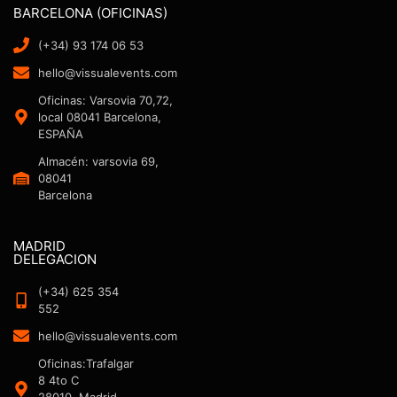
BARCELONA (OFICINAS)
(+34) 93 174 06 53
hello@vissualevents.com
Oficinas: Varsovia 70,72,
local 08041 Barcelona,
ESPAÑA
Almacén: varsovia 69,
08041
Barcelona
MADRID
DELEGACION
(+34) 625 354
552
hello@vissualevents.com
Oficinas:Trafalgar
8 4to C
28010, Madrid,