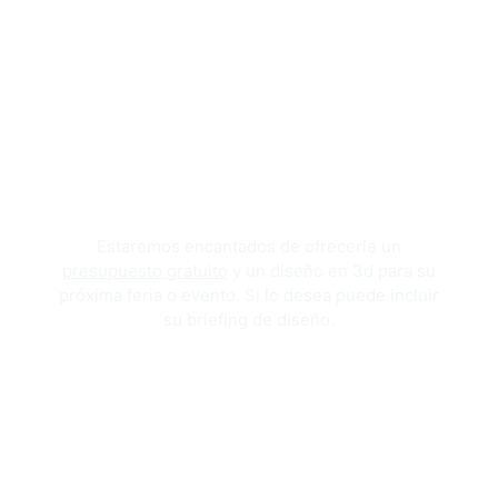
Estaremos encantados de ofrecerle un
presupuesto gratuito
y un diseño en 3d para su
próxima feria o evento. Si lo desea puede incluir
su briefing de diseño.
OBTENGA SU DISEÑO 3D Y PRESUPUESTO GRATUITOS