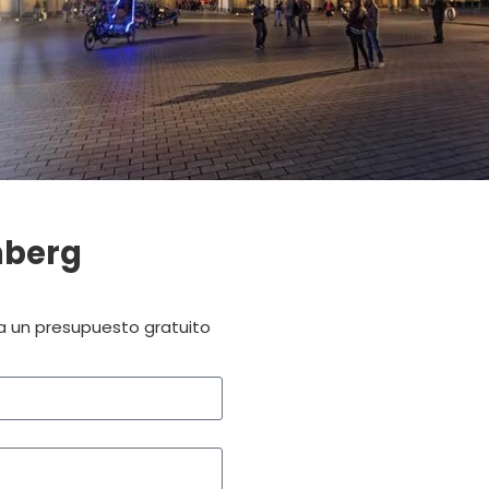
Ferial
berg
?
ra un presupuesto gratuito
e Su Stand En