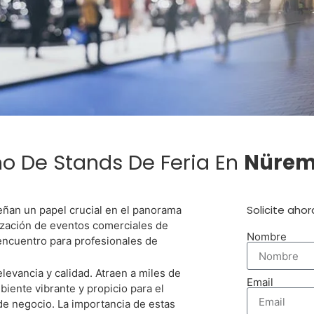
ita Un Stand 
ño De Stands De Feria En
Nürem
En Nüremberg
Solicite aho
ñan un papel crucial en el panorama
ización de eventos comerciales de
Nombre
ncuentro para profesionales de
levancia y calidad. Atraen a miles de
or Alternativa Para El Montaje D
Email
iente vibrante y propicio para el
Nüremberg
de negocio. La importancia de estas