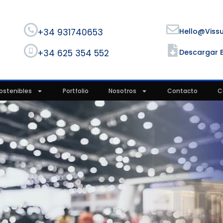
+34 931740653
Hello@viss
+34 625 354 552
Descargar 
ostenibles
Portfolio
Nosotros
Contacto
C