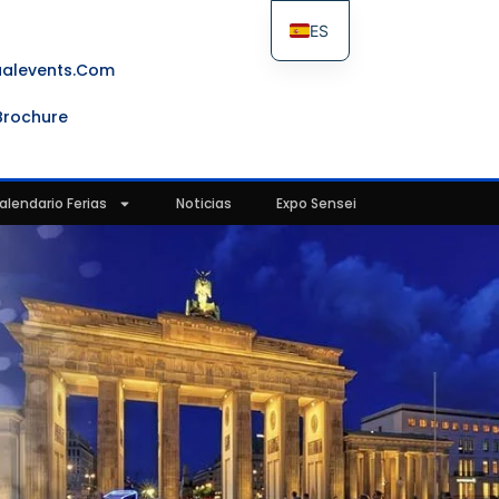
ES
FR
ualevents.com
IT
Brochure
EN
alendario Ferias
Noticias
Expo Sensei