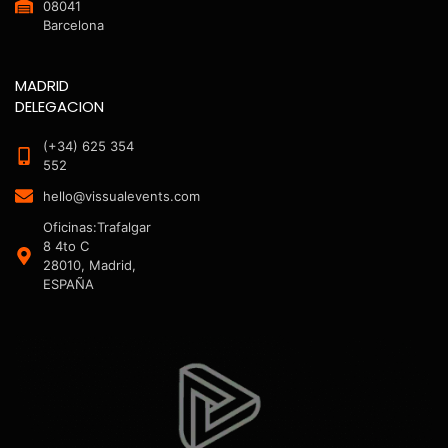
08041
Barcelona
MADRID
DELEGACION
(+34) 625 354
552
hello@vissualevents.com
Oficinas:Trafalgar
8 4to C
28010, Madrid,
ESPAÑA