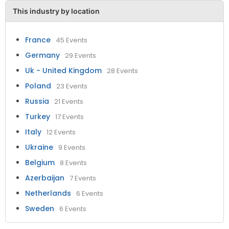
This industry by location
France
45 Events
Germany
29 Events
Uk - United Kingdom
28 Events
Poland
23 Events
Russia
21 Events
Turkey
17 Events
Italy
12 Events
Ukraine
9 Events
Belgium
8 Events
Azerbaijan
7 Events
Netherlands
6 Events
Sweden
6 Events