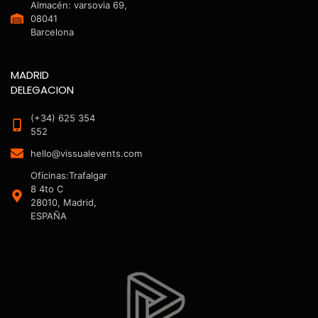
Almacén: varsovia 69,
08041
Barcelona
MADRID
DELEGACION
(+34) 625 354
552
hello@vissualevents.com
Oficinas:Trafalgar
8 4to C
28010, Madrid,
ESPAÑA