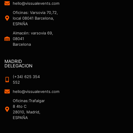
hello@vissualevents.com
Oficinas: Varsovia 70,72,
local 08041 Barcelona,
ESPAÑA
Almacén: varsovia 69,
08041
Barcelona
MADRID
DELEGACION
(+34) 625 354
552
hello@vissualevents.com
Oficinas:Trafalgar
8 4to C
28010, Madrid,
ESPAÑA