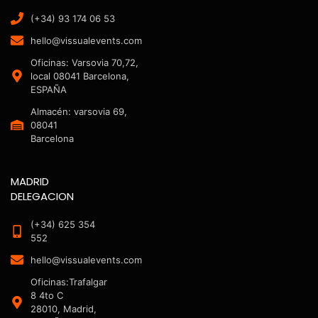
(+34) 93 174 06 53
hello@vissualevents.com
Oficinas: Varsovia 70,72,
local 08041 Barcelona,
ESPAÑA
Almacén: varsovia 69,
08041
Barcelona
MADRID
DELEGACION
(+34) 625 354
552
hello@vissualevents.com
Oficinas:Trafalgar
8 4to C
28010, Madrid,