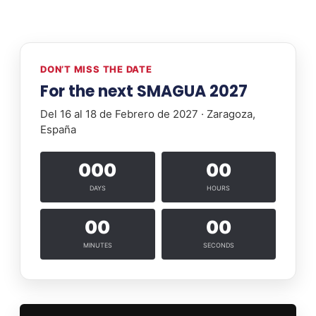
DON’T MISS THE DATE
For the next SMAGUA 2027
Del 16 al 18 de Febrero de 2027 · Zaragoza,
España
000
00
DAYS
HOURS
00
00
MINUTES
SECONDS