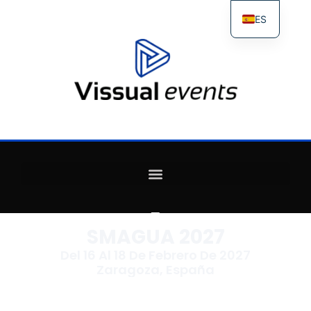
ES
FR
IT
EN
SMAGUA 2027
Del 16 Al 18 De Febrero De 2027
Zaragoza, España