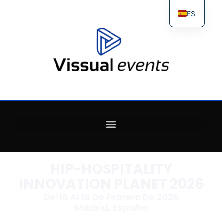
ES
FR
IT
EN
HIP-HOSPITALITY
INNOVATION PLANET 2026
Del 16 Al 18 De Febrero De 2026
Madrid, España