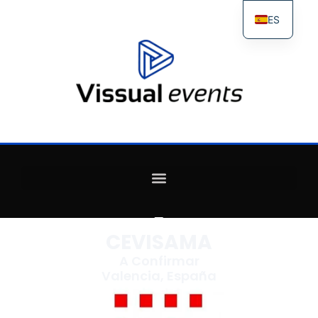
ES
FR
IT
EN
CEVISAMA
A Confirmar
Valencia, España