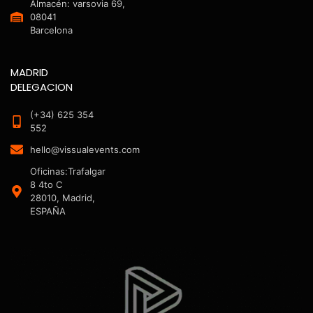
Almacén: varsovia 69,
08041
Barcelona
MADRID
DELEGACION
(+34) 625 354
552
hello@vissualevents.com
Oficinas:Trafalgar
8 4to C
28010, Madrid,
ESPAÑA