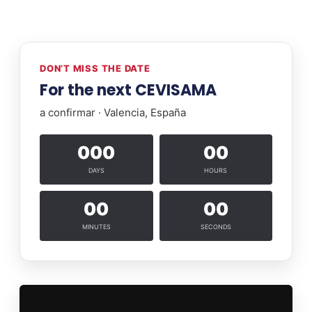
DON’T MISS THE DATE
For the next CEVISAMA
a confirmar · Valencia, España
000
00
DAYS
HOURS
00
00
MINUTES
SECONDS