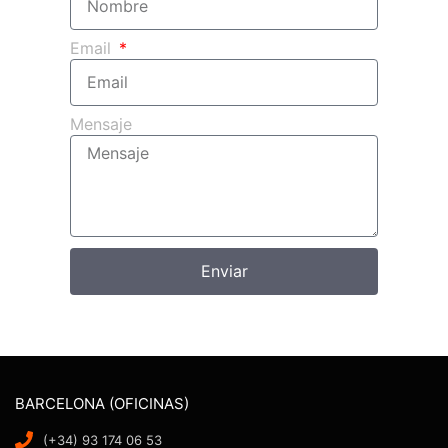
Email
Mensaje
Enviar
BARCELONA (OFICINAS)
(+34) 93 174 06 53