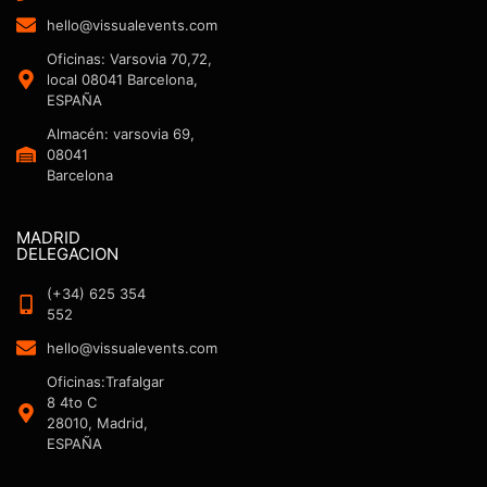
hello@vissualevents.com
Oficinas: Varsovia 70,72,
local 08041 Barcelona,
ESPAÑA
Almacén: varsovia 69,
08041
Barcelona
MADRID
DELEGACION
(+34) 625 354
552
hello@vissualevents.com
Oficinas:Trafalgar
8 4to C
28010, Madrid,
ESPAÑA