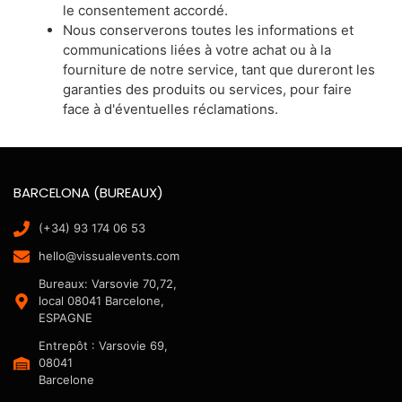
le consentement accordé.
Nous conserverons toutes les informations et
communications liées à votre achat ou à la
fourniture de notre service, tant que dureront les
garanties des produits ou services, pour faire
face à d'éventuelles réclamations.
BARCELONA (BUREAUX)
(+34) 93 174 06 53
hello@vissualevents.com
Bureaux: Varsovie 70,72,
local 08041 Barcelone,
ESPAGNE
Entrepôt : Varsovie 69,
08041
Barcelone