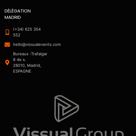
DÉLÉGATION
MADRID
(+34) 625 354
552
hello@vissualevents.com
Bureaux :Trafalgar
8 4e s.
28010, Madrid,
ESPAGNE