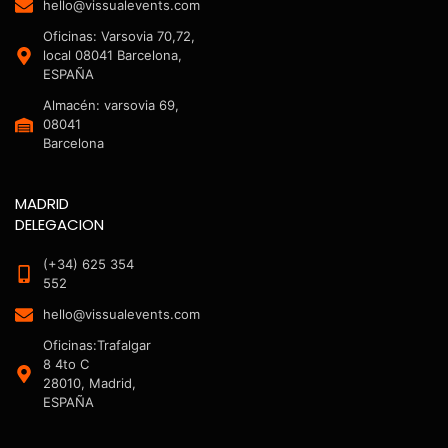
hello@vissualevents.com
Oficinas: Varsovia 70,72,
local 08041 Barcelona,
ESPAÑA
Almacén: varsovia 69,
08041
Barcelona
MADRID
DELEGACION
(+34) 625 354
552
hello@vissualevents.com
Oficinas:Trafalgar
8 4to C
28010, Madrid,
ESPAÑA