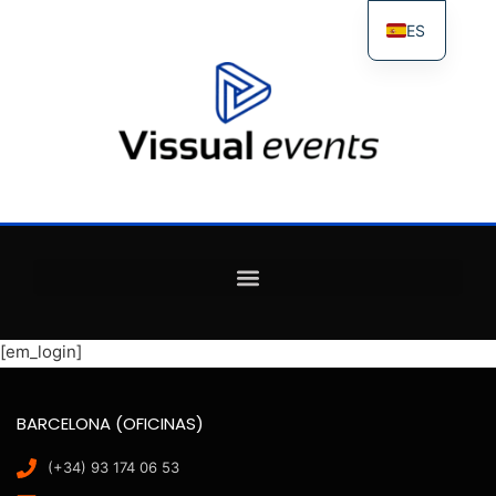
ES
FR
IT
EN
[em_login]
BARCELONA (OFICINAS)
(+34) 93 174 06 53