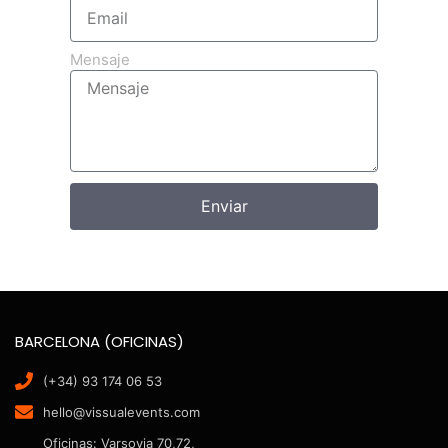
Mensaje
Enviar
BARCELONA (OFICINAS)
(+34) 93 174 06 53
hello@vissualevents.com
Oficinas: Varsovia 70,72,