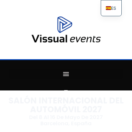
ES
FR
IT
EN
SALÓN INTERNACIONAL DEL
AUTOMÓVIL 2027
Del 8 Al 16 De Mayo De 2027
Barcelona, España