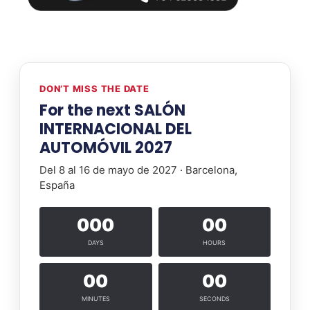
DON’T MISS THE DATE
For the next SALÓN
INTERNACIONAL DEL
AUTOMÓVIL 2027
Del 8 al 16 de mayo de 2027 · Barcelona,
España
000
00
DAYS
HOURS
00
00
MINUTES
SECONDS