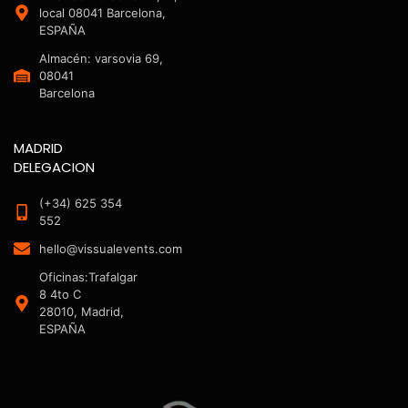
local 08041 Barcelona,
ESPAÑA
Almacén: varsovia 69,
08041
Barcelona
MADRID
DELEGACION
(+34) 625 354
552
hello@vissualevents.com
Oficinas:Trafalgar
8 4to C
28010, Madrid,
ESPAÑA