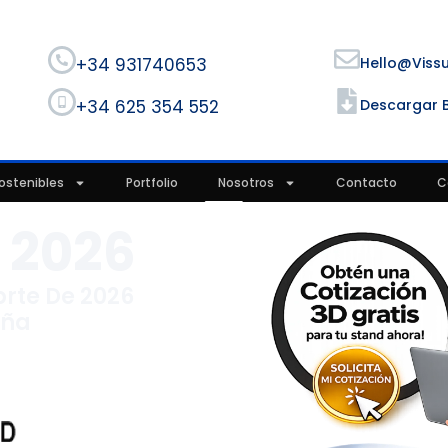
+34 931740653
Hello@viss
+34 625 354 552
Descargar 
ostenibles
Portfolio
Nosotros
Contacto
C
 2026
brte De 2026
aña