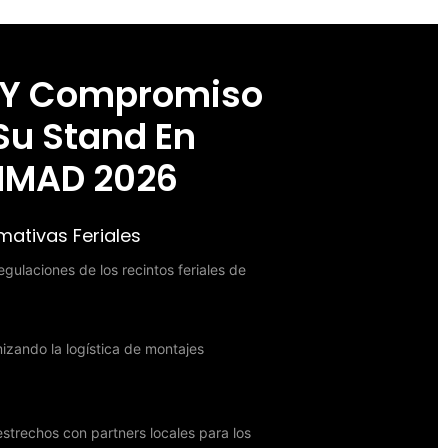
 Y Compromiso
Su Stand En
IMAD 2026
ativas Feriales
gulaciones de los recintos feriales de
zando la logística de montajes
strechos con partners locales para los