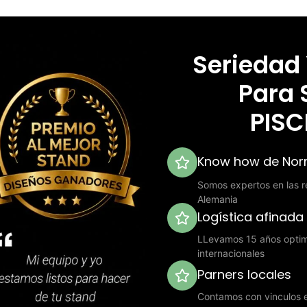
Seriedad
Para 
PISC
Know how de Norm
Somos expertos en las re
Alemania
Logística afinada
LLevamos 15 años optimi
internacionales
Parners locales
Contamos con vinculos e