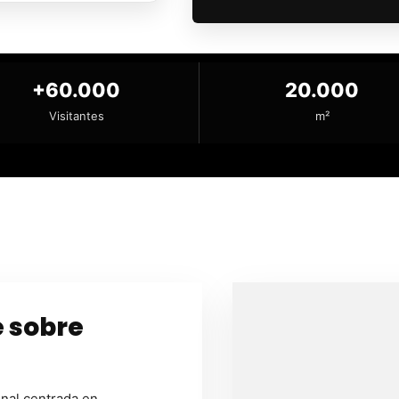
+60.000
20.000
Visitantes
m²
e sobre
onal centrada en