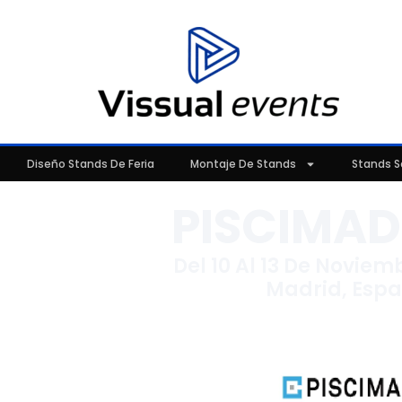
Diseño Stands De Feria
Montaje De Stands
Stands S
PISCIMAD
Del 10 Al 13 De Noviem
Madrid, Esp