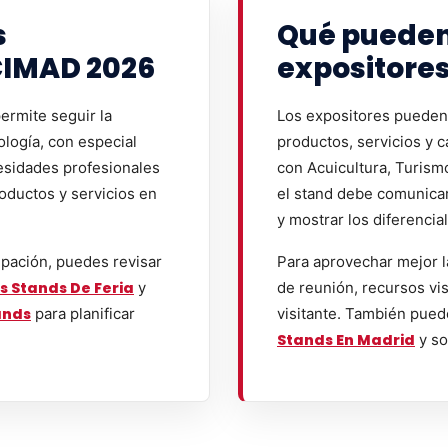
s
Qué pueden
CIMAD 2026
expositore
ermite seguir la
Los expositores pueden 
ología, con especial
productos, servicios y 
esidades profesionales
con Acuicultura, Turismo
oductos y servicios en
el stand debe comunicar 
y mostrar los diferencia
ipación, puedes revisar
Para aprovechar mejor l
s Stands De Feria
y
de reunión, recursos vis
ands
para planificar
visitante. También pued
Stands En Madrid
y so