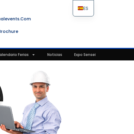
ES
FR
ualevents.com
IT
Brochure
EN
alendario Ferias
Noticias
Expo Sensei