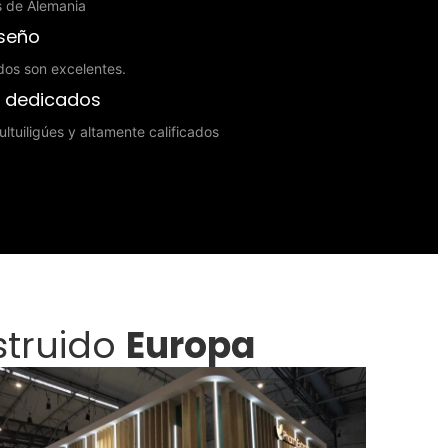
es de Alemania
iseño
dos son excelentes.
s dedicados
ltuiligúes y altamente calificados
struido
Europa