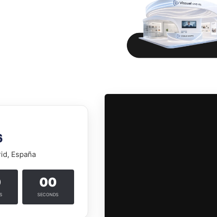
6
rid, España
0
00
S
SECONDS