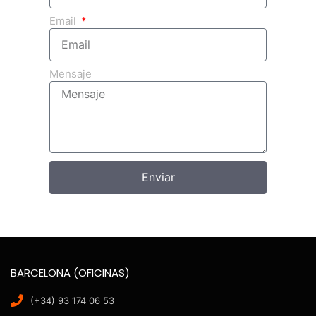
Email
Mensaje
Enviar
BARCELONA (OFICINAS)
(+34) 93 174 06 53