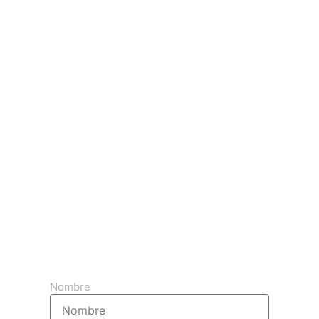
Obtenga su presupuesto 3d gratuito
Nombre