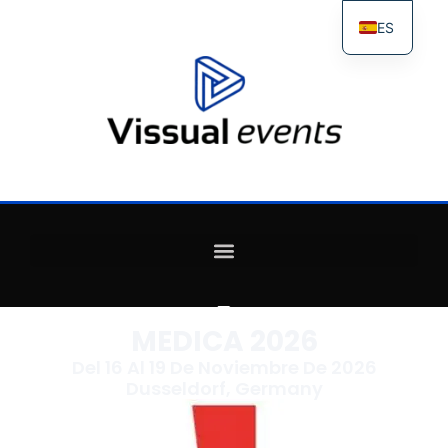
ES
FR
IT
EN
MEDICA 2026
Del 16 Al 19 De Noviembre De 2026
Dusseldorf, Germany