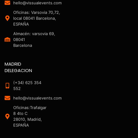
hello@vissualevents.com
Oficinas: Varsovia 70,72,
local 08041 Barcelona,
ESPAÑA
Almacén: varsovia 69,
08041
Barcelona
MADRID
DELEGACION
(+34) 625 354
552
hello@vissualevents.com
Oficinas:Trafalgar
8 4to C
28010, Madrid,
ESPAÑA