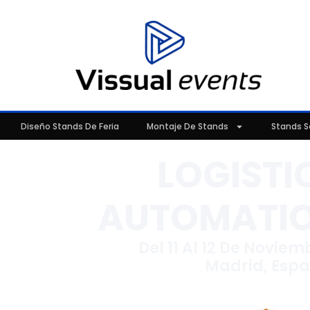
Diseño Stands De Feria
Montaje De Stands
Stands S
LOGISTI
AUTOMATIO
Del 11 Al 12 De Novie
Madrid, Esp