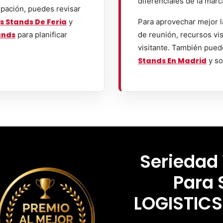
diferenciales de la marc
ipación, puedes revisar
s Stands De Feria
y
Para aprovechar mejor l
ands
para planificar
de reunión, recursos vis
visitante. También pued
Stands En Madrid
y so
Seriedad
Para 
LOGISTIC