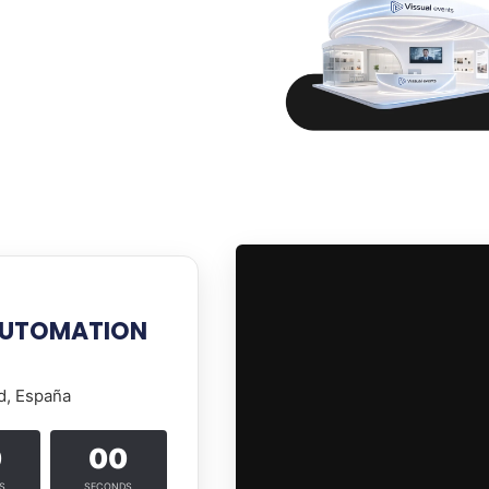
 AUTOMATION
d, España
0
00
S
SECONDS