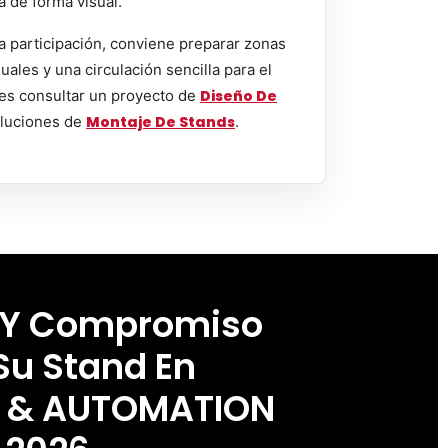
a de forma visual.
a participación, conviene preparar zonas
uales y una circulación sencilla para el
es consultar un proyecto de
Diseño De
luciones de
Montaje De Stands
.
 Y Compromiso
Su Stand En
S & AUTOMATION