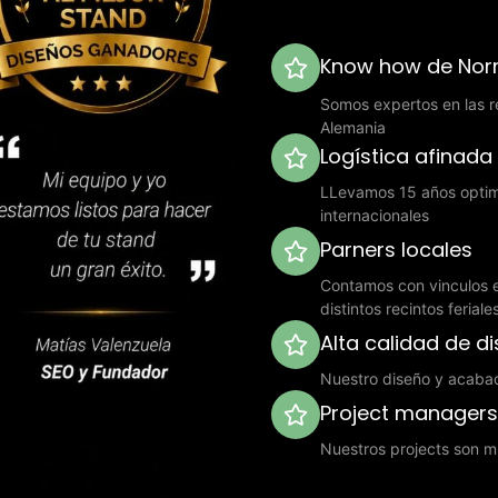
Know how de Norm
Somos expertos en las re
Alemania
Logística afinada
LLevamos 15 años optimi
internacionales
Parners locales
Contamos con vinculos e
distintos recintos ferial
Alta calidad de d
Nuestro diseño y acaba
Project manager
Nuestros projects son mu