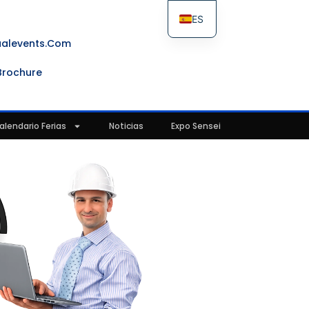
ES
FR
ualevents.com
IT
Brochure
EN
alendario Ferias
Noticias
Expo Sensei