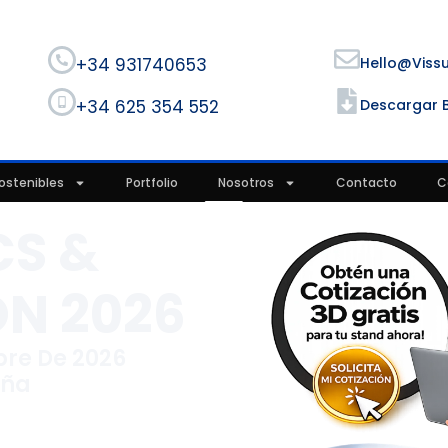
+34 931740653
Hello@viss
+34 625 354 552
Descargar 
ostenibles
Portfolio
Nosotros
Contacto
C
CS &
N 2026
mbre De 2026
aña