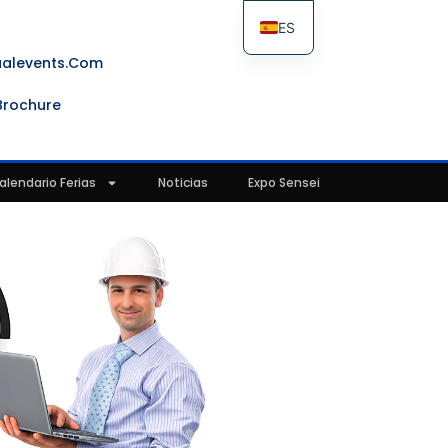
ES
FR
ualevents.com
IT
Brochure
EN
alendario Ferias
Noticias
Expo Sensei