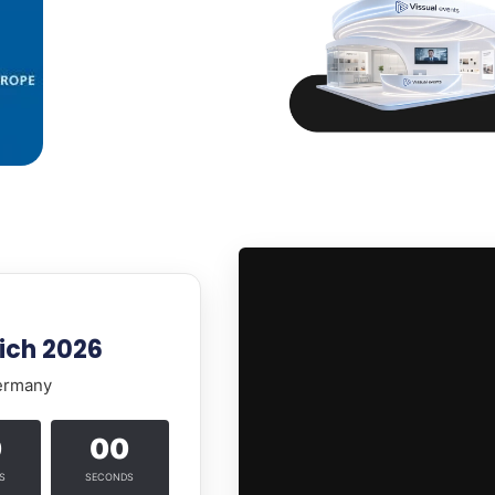
nich 2026
Germany
0
00
S
SECONDS