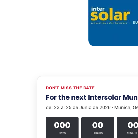
DON’T MISS THE DATE
For the next Intersolar Mu
del 23 al 25 de Junio de 2026 · Munich, 
000
00
0
DAYS
HOURS
MINUTE