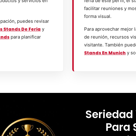
oductos y servicios en
feria de este perfil, el
facilitar reuniones y mo
forma visual.
ipación, puedes revisar
s Stands De Feria
y
Para aprovechar mejor l
ands
para planificar
de reunión, recursos vis
visitante. También pued
Stands En Munich
y so
Seriedad
Para 