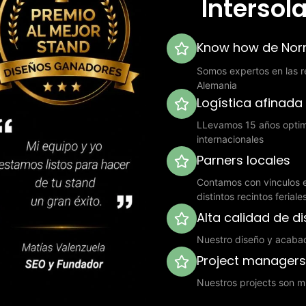
Intersol
Know how de Norm
Somos expertos en las re
Alemania
Logística afinada
LLevamos 15 años optimi
internacionales
Parners locales
Contamos con vinculos e
distintos recintos ferial
Alta calidad de d
Nuestro diseño y acaba
Project manager
Nuestros projects son mu