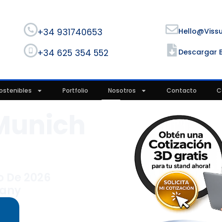
+34 931740653
Hello@viss
+34 625 354 552
Descargar 
ostenibles
Portfolio
Nosotros
Contacto
C
 Munich
6
io De 2026
many