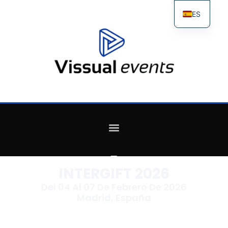
ES
FR
IT
EN
INTERGIFT 2026
Del 04 Al 07 De Febrero De 2026
Madrid, España