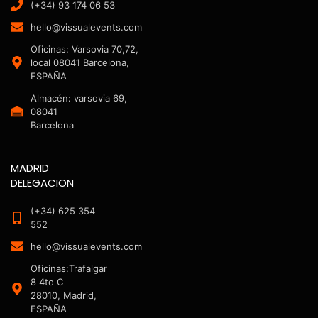
(+34) 93 174 06 53
hello@vissualevents.com
Oficinas: Varsovia 70,72,
local 08041 Barcelona,
ESPAÑA
Almacén: varsovia 69,
08041
Barcelona
MADRID
DELEGACION
(+34) 625 354
552
hello@vissualevents.com
Oficinas:Trafalgar
8 4to C
28010, Madrid,
ESPAÑA