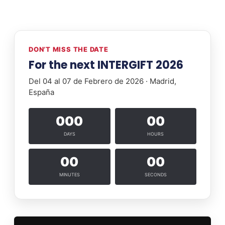
DON’T MISS THE DATE
For the next INTERGIFT 2026
Del 04 al 07 de Febrero de 2026 · Madrid,
España
000
00
DAYS
HOURS
00
00
MINUTES
SECONDS