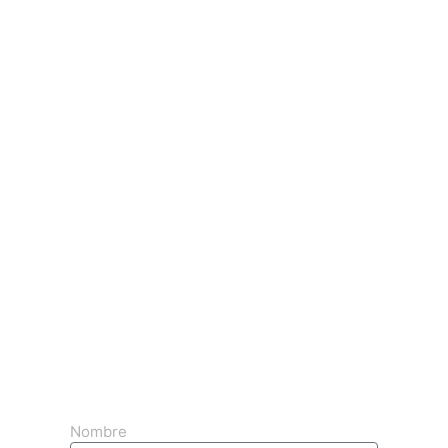
Obtenga su presupuesto 3d gratuito
Nombre