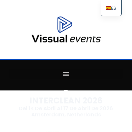
ES
FR
IT
EN
INTERCLEAN 2026
Del 14 De Abril Al 17 De Abril De 2026
Amsterdam, Netherlands