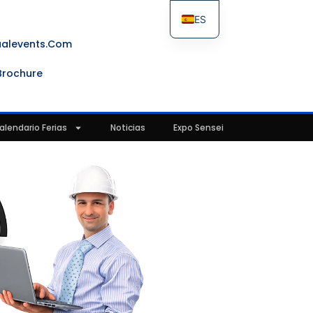
ES
FR
ualevents.com
IT
Brochure
EN
alendario Ferias
Noticias
Expo Sensei