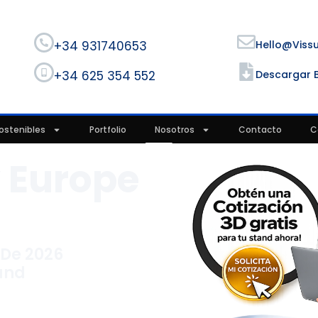
+34 931740653
Hello@viss
+34 625 354 552
Descargar 
ostenibles
Portfolio
Nosotros
Contacto
C
y Europe
6
o De 2026
and