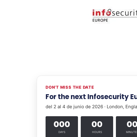
DON’T MISS THE DATE
For the next Infosecurity 
del 2 al 4 de junio de 2026 · London, Engl
000
00
0
DAYS
HOURS
MINUTE