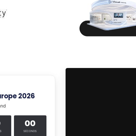
Europe 2026
and
0
00
S
SECONDS