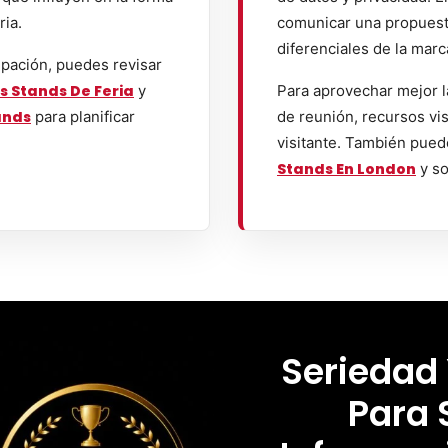
ria.
comunicar una propuesta 
diferenciales de la marc
ipación, puedes revisar
s Stands De Feria
y
Para aprovechar mejor l
ands
para planificar
de reunión, recursos vis
visitante. También pued
Stands En London
y so
Seriedad
Para 