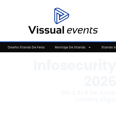
Diseño Stands De Feria
Montaje De Stands
Stands S
Infosecurit
202
Del 2 Al 4 De Juni
London, Engl