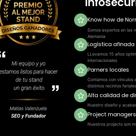
Infosecur
Know how de Norm
Somos expertos en las re
Alemania
Logística afinada
LLevamos 15 años optimi
internacionales
Parners locales
Contamos con vinculos e
distintos recintos ferial
Alta calidad de d
Nuestro diseño y acaba
Project manager
Nuestros projects son mu