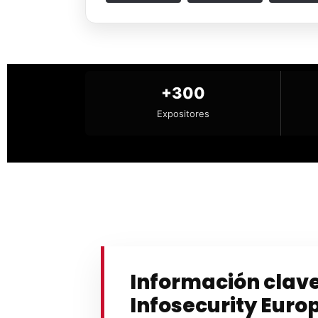
+300
Expositores
Información clav
Infosecurity Euro