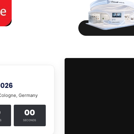
2026
 Cologne, Germany
0
00
S
SECONDS