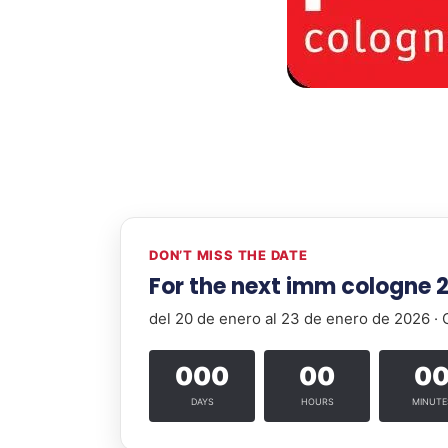
DON’T MISS THE DATE
For the next imm cologne 
del 20 de enero al 23 de enero de 2026 ·
000
00
0
DAYS
HOURS
MINUTE