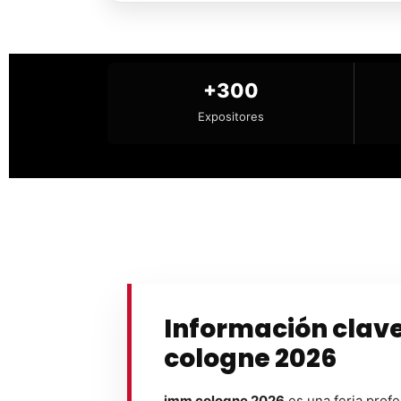
+300
Expositores
Información clav
cologne 2026
imm cologne 2026
es una feria profe