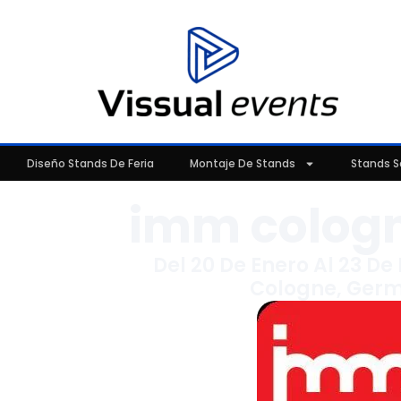
Diseño Stands De Feria
Montaje De Stands
Stands S
imm cologn
Del 20 De Enero Al 23 De
Cologne, Ger