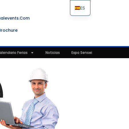
ES
FR
ualevents.com
IT
Brochure
EN
alendario Ferias
Noticias
Expo Sensei