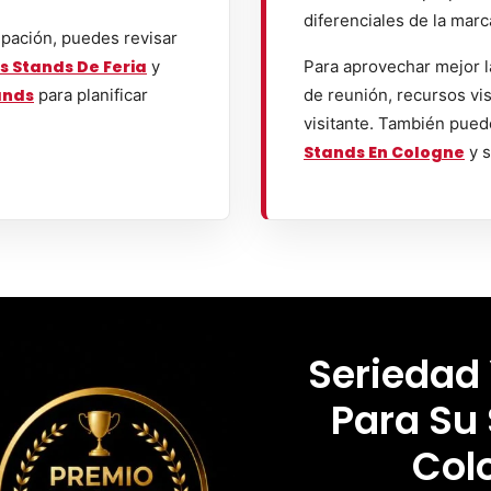
diferenciales de la marc
ipación, puedes revisar
s Stands De Feria
y
Para aprovechar mejor l
ands
para planificar
de reunión, recursos vis
visitante. También pued
Stands En Cologne
y s
Seriedad
Para Su
Col