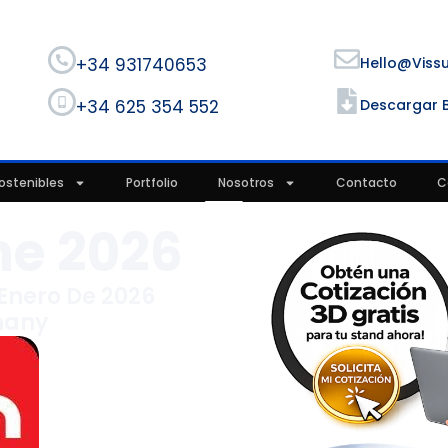
+34 931740653
Hello@viss
+34 625 354 552
Descargar 
ostenibles
Portfolio
Nosotros
Contacto
C
e 2026
 Enero De 2026
many