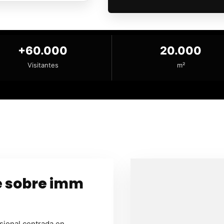
+60.000
20.000
Visitantes
m²
e sobre imm
sional centrada en