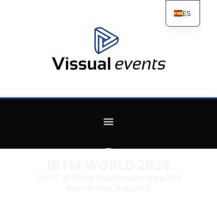
ES
FR
IT
EN
IBTM WORLD 2026
Del 17 Al 19 De Noviembre De 2026
Barcelona, España