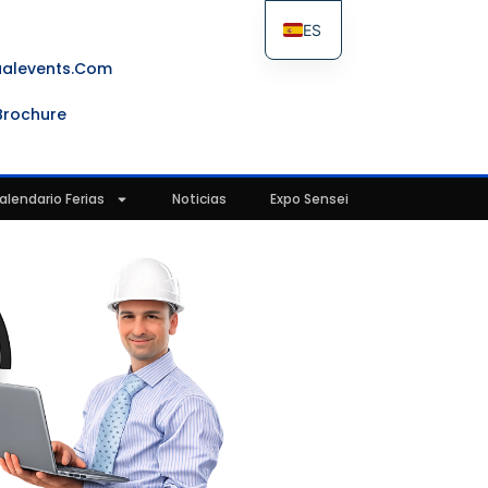
ES
FR
ualevents.com
IT
Brochure
EN
alendario Ferias
Noticias
Expo Sensei