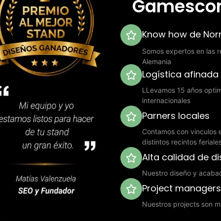
Gamescom
Know how de Norm
Somos expertos en las re
Alemania
Logística afinada
LLevamos 15 años optimi
internacionales
Parners locales
Contamos con vinculos e
distintos recintos ferial
Alta calidad de d
Nuestro diseño y acaba
Project manager
Nuestros projects son mu