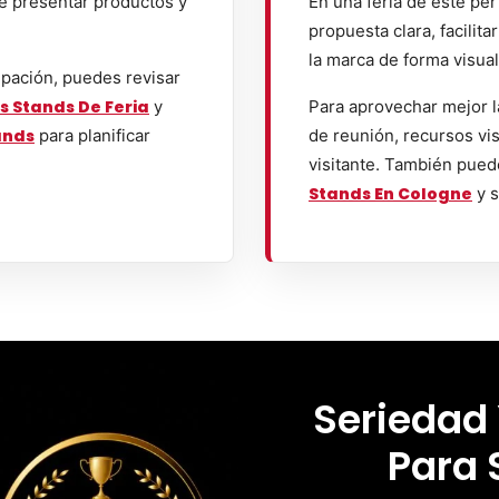
de presentar productos y
En una feria de este per
propuesta clara, facilit
la marca de forma visual
ipación, puedes revisar
s Stands De Feria
y
Para aprovechar mejor l
ands
para planificar
de reunión, recursos vis
visitante. También pued
Stands En Cologne
y s
Seriedad
Para 