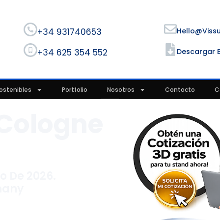
+34 931740653
Hello@viss
+34 625 354 552
Descargar 
ostenibles
Portfolio
Nosotros
Contacto
C
Cologne
6
to De 2026.
many