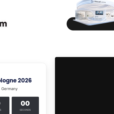
ologne 2026
e, Germany
0
00
S
SECONDS