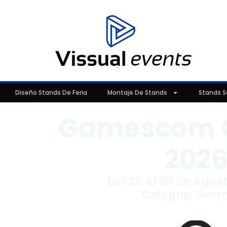
Diseño Stands De Feria
Montaje De Stands
Stands S
Gamescom 
202
Del 26 Al 30 De Agos
Cologne, Ger