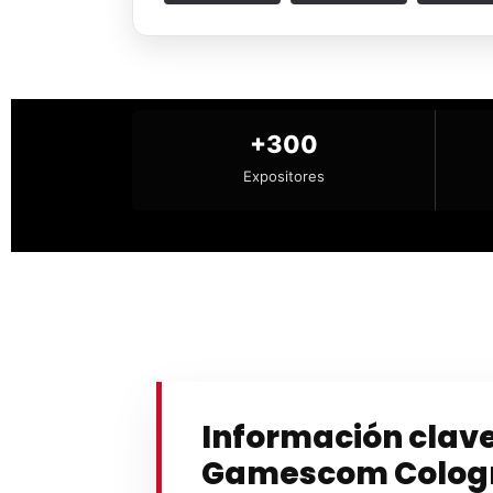
+300
Expositores
Información clav
Gamescom Colog