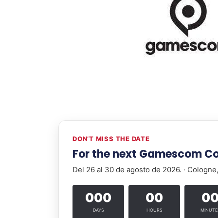
DON’T MISS THE DATE
For the next Gamescom C
Del 26 al 30 de agosto de 2026. · Cologn
000
00
0
DAYS
HOURS
MINUTE