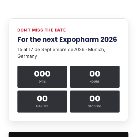
DON’T MISS THE DATE
For the next Expopharm 2026
15 al 17 de Septiembre de2026 · Munich,
Germany
000
00
DAYS
HOURS
00
00
MINUTES
SECONDS