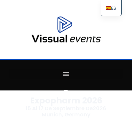
ES
FR
IT
EN
Expopharm 2026
15 Al 17 De Septiembre De2026
Munich, Germany