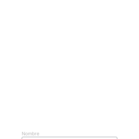
Obtenga su presupuesto 3d gratuito
Nombre