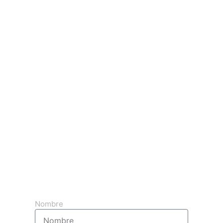
Obtenga su presupuesto 3d gratuito
Nombre