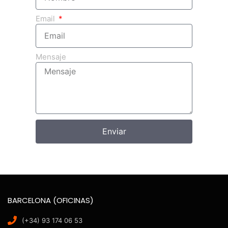
Email
Mensaje
Enviar
BARCELONA (OFICINAS)
(+34) 93 174 06 53