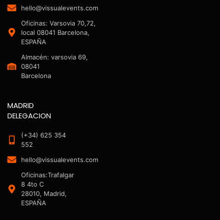
hello@vissualevents.com
Oficinas: Varsovia 70,72,
local 08041 Barcelona,
ESPAÑA
Almacén: varsovia 69,
08041
Barcelona
MADRID
DELEGACION
(+34) 625 354
552
hello@vissualevents.com
Oficinas:Trafalgar
8 4to C
28010, Madrid,
ESPAÑA