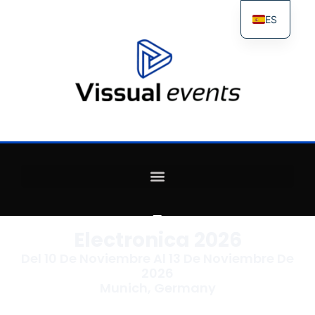
ES
FR
IT
EN
Electronica 2026
Del 10 De Noviembre Al 13 De Noviembre De
2026
Munich, Germany