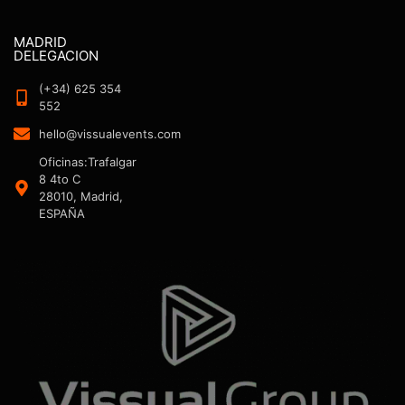
MADRID
DELEGACION
(+34) 625 354
552
hello@vissualevents.com
Oficinas:Trafalgar
8 4to C
28010, Madrid,
ESPAÑA