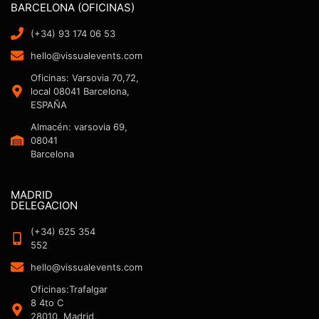
BARCELONA (OFICINAS)
(+34) 93 174 06 53
hello@vissualevents.com
Oficinas: Varsovia 70,72,
local 08041 Barcelona,
ESPAÑA
Almacén: varsovia 69,
08041
Barcelona
MADRID
DELEGACION
(+34) 625 354
552
hello@vissualevents.com
Oficinas:Trafalgar
8 4to C
28010, Madrid,