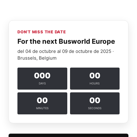
DON’T MISS THE DATE
For the next Busworld Europe
del 04 de octubre al 09 de octubre de 2025 ·
Brussels, Belgium
000
00
DAYS
HOURS
00
00
MINUTES
SECONDS