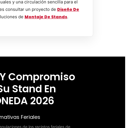
uales y una circulación sencilla para el
es consultar un proyecto de
Diseño De
luciones de
Montaje De Stands
.
 Y Compromiso
Su Stand En
NEDA 2026
ativas Feriales
gulaciones de los recintos feriales de