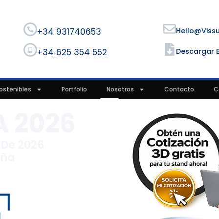
+34 931740653
Hello@viss
+34 625 354 552
Descargar 
ostenibles
Portfolio
Nosotros
Contacto
C
 2026
l De 2026
aña