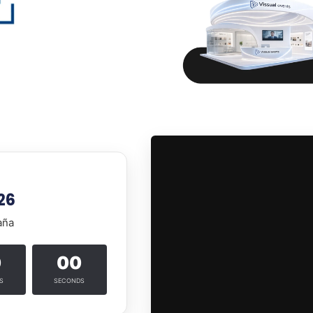
26
aña
0
00
S
SECONDS