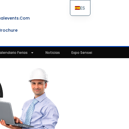
ES
FR
ualevents.com
IT
Brochure
EN
alendario Ferias
Noticias
Expo Sensei