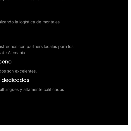
zando la logística de montajes
strechos con partners locales para los
es de Alemania
iseño
dos son excelentes.
s dedicados
ltuiligúes y altamente calificados