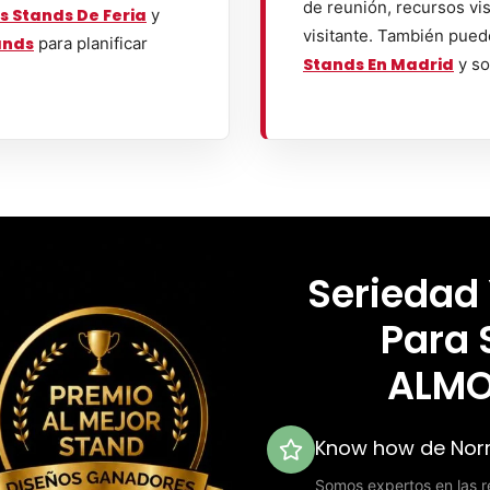
de reunión, recursos vis
s Stands De Feria
y
visitante. También pued
ands
para planificar
Stands En Madrid
y so
Seriedad
Para 
ALMO
Know how de Norm
Somos expertos en las re