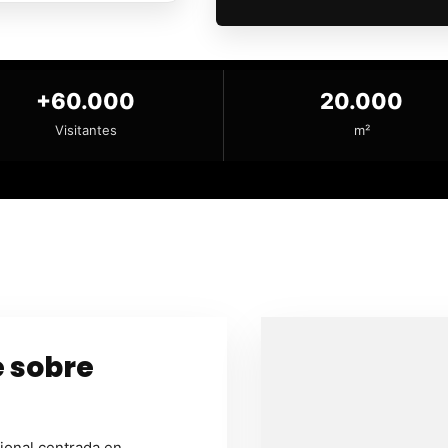
+60.000
20.000
Visitantes
m²
e sobre
ional centrada en