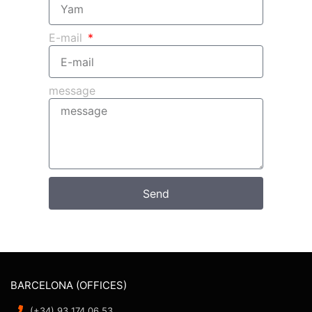
E-mail
message
Send
BARCELONA (OFFICES)
(+34) 93 174 06 53