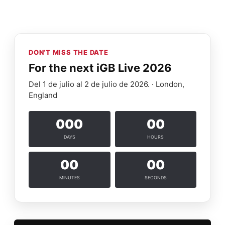
DON’T MISS THE DATE
For the next iGB Live 2026
Del 1 de julio al 2 de julio de 2026. · London,
England
000
00
DAYS
HOURS
00
00
MINUTES
SECONDS