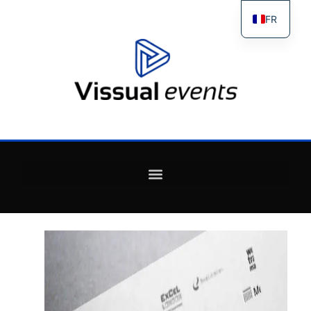
FR
ES
IT
EN