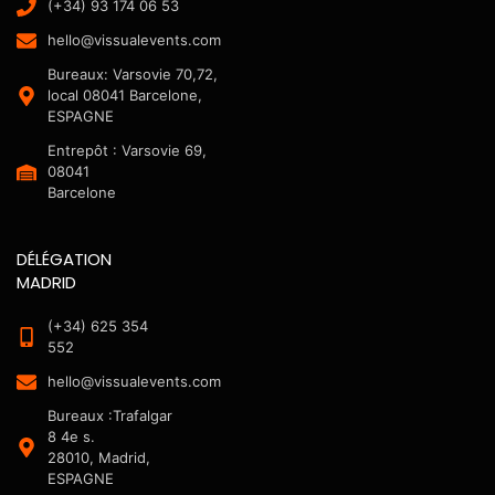
(+34) 93 174 06 53
hello@vissualevents.com
Bureaux: Varsovie 70,72,
local 08041 Barcelone,
ESPAGNE
Entrepôt : Varsovie 69,
08041
Barcelone
DÉLÉGATION
MADRID
(+34) 625 354
552
hello@vissualevents.com
Bureaux :Trafalgar
8 4e s.
28010, Madrid,
ESPAGNE