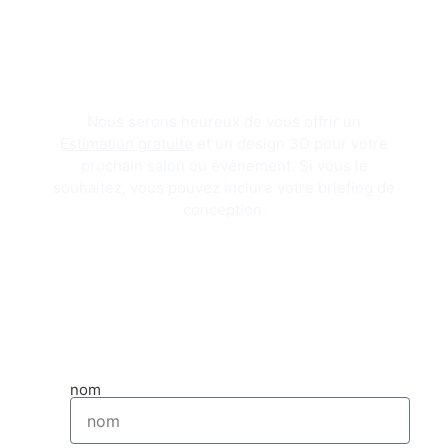
Nous serons heureux de vous offrir un
Estimation gratuite
et un design 3D pour votre
prochain salon ou événement. Si vous le
souhaitez, vous pouvez inclure votre briefing de
conception.
OBTENEZ VOTRE CONCEPTION 3D GRATUITE ET VOTRE DEVIS
nom