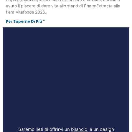
avuto il piacere di dare vita allo stand di PharmExtracta alla
fiera Vitafoods 2026.,
Per Saperne Di Più "
Saremo lieti di offrirvi un
bilancio
e un design