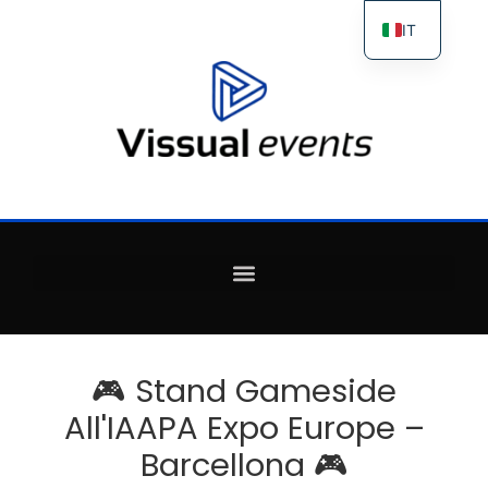
IT
ES
FR
EN
🎮 Stand Gameside
All'IAAPA Expo Europe –
Barcellona 🎮