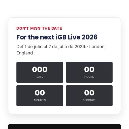
DON’T MISS THE DATE
For the next iGB Live 2026
Del 1 de julio al 2 de julio de 2026. · London,
England
000
00
DAYS
HOURS
00
00
MINUTES
SECONDS