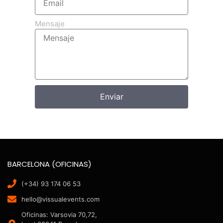
Mensaje
Enviar
BARCELONA (OFICINAS)
(+34) 93 174 06 53
hello@vissualevents.com
Oficinas: Varsovia 70,72,