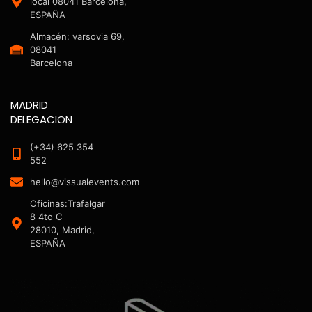
local 08041 Barcelona,
ESPAÑA
Almacén: varsovia 69,
08041
Barcelona
MADRID
DELEGACION
(+34) 625 354
552
hello@vissualevents.com
Oficinas:Trafalgar
8 4to C
28010, Madrid,
ESPAÑA