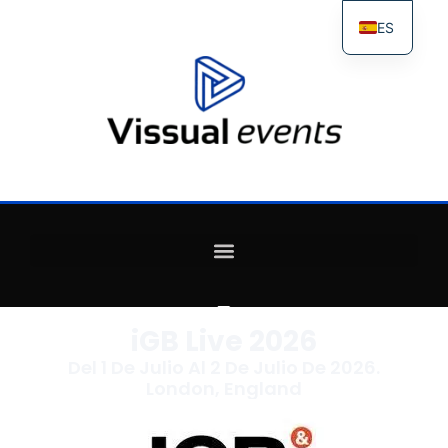
ES
FR
IT
EN
iGB Live 2026
Del 1 De Julio Al 2 De Julio De 2026.
London, England